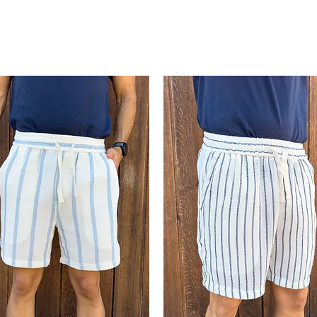
92-
L
l de distinción, haciendo que destaque
102kg
 para el
trabajo
como para ocasiones
ilidad con pantalones de vestir, chinos o
>102k
XL
elajado. El corte cuidado y los acabados
g
alle y durabilidad. La Washington es la
eren
ir elegantes sin complicarse
, una
tilo en cualquier situación.