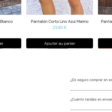
 Blanco
Pantalón Corto Lino Azul Marino
Aperçu rapide
Panta
Prix
23,90 €
er
Ajouter au panier
Últim
Últim
¿Es seguro comprar en e
Si no nos conoces, somos 
estar tranquilo a la hora 
¿Cuánto tardáis en envia
Todos ellos seguros.
En Escarapela nos encanta