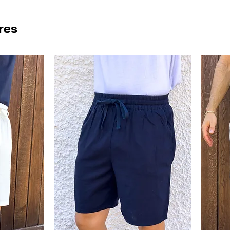
rayas lilas
aporta un toque suti
sin ser excesiva. Perfecta tanto
ires
más informales, combina con fac
incluso jeans para un look más r
precisos reflejan atención al det
elección ideal para quienes qui
camisa que aporta confianza y es