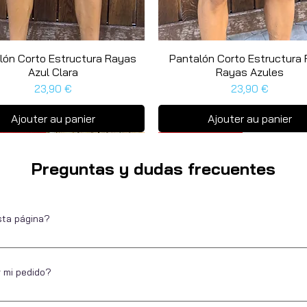
lón Corto Estructura Rayas
Aperçu rapide
Pantalón Corto Estructura 
Aperçu rapide
Azul Clara
Rayas Azules
Prix
Prix
23,90 €
23,90 €
Ajouter au panier
Ajouter au panier
as unidades
a unidad
Última unidad
Preguntas y dudas frecuentes
sta página?
Escarapela, marca de ropa para hombre desde 2016. Ubicados en Alica
de pagar. Puedes hacerlo por diferentes métodos de pago, directo, a pl
r mi pedido?
 ofrecer la misma experiencia a nuestros clientes cuando compran onlin