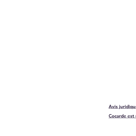
Avis juridiq
Cocarde est