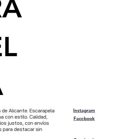
RA
EL
A
de Alicante. Escarapela
Instagram
 con estilo. Calidad,
Facebook
os justos, con envíos
s para destacar sin