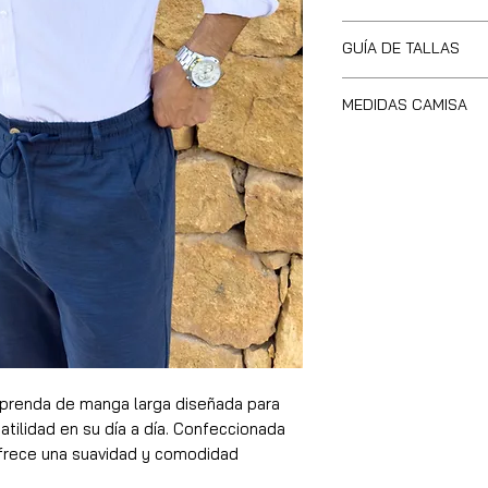
65% Algodón, 35
GUÍA DE TALLAS
Tailored fit
Cuello Italiano
MEDIDAS CAMISA
Altur
<1,62
a/
m
Tallas
Cuell
Peso
o
<62k
S
g
S
38cm
62-
S
M
40
72kg
L
42
72-
S
82kg
XL
44
prenda de manga larga diseñada para
82-
M
tilidad en su día a día. Confeccionada
XXL
46
92kg
ofrece una suavidad y comodidad
 puesta. Su
color blanco con finas