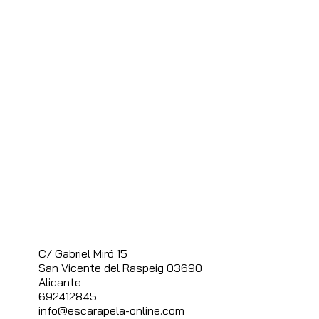
C/ Gabriel Miró 15
S
an Vicente del Raspeig 03690
Alicante
692412845
info@escarapela-online.com