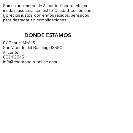
Somos una marca de Alicante. Escarapela es
moda masculina con estilo. Calidad, comodidad
y precios justos, con envíos rápidos, pensados
para destacar sin complicaciones
DONDE ESTAMOS
C/ Gabriel Miró 15
S
an Vicente del Raspeig 03690
Alicante
692412845
info@escarapela-online.com
s&#39;inscrire
J&#39;accepte les termes et
conditions
REDES SOCIALES