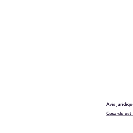
Avis juridiq
Cocarde est