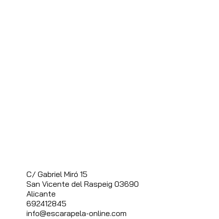
C/ Gabriel Miró 15
S
an Vicente del Raspeig 03690
Alicante
692412845
info@escarapela-online.com