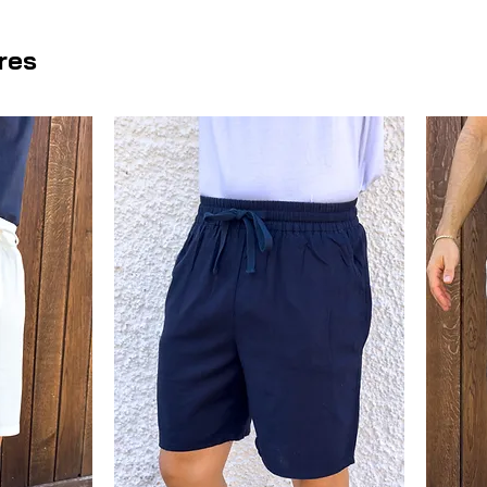
con total confort. Su caída natu
relajado al mismo tiempo. Los
b
ires
mini point
completan un diseño 
el negro es un clásico atemporal,
para los meses más cálidos. Co
blanco o beige
para crear un c
imprescindible para un verano co