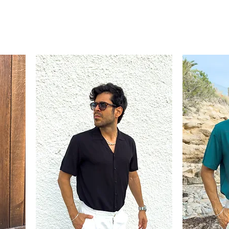
XL-
XXL
XXL
XXL
XXL
ra que la camisa quede con una
aso de querer más ajustado o más
.