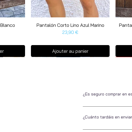
 Blanco
Pantalón Corto Lino Azul Marino
Aperçu rapide
Panta
Prix
23,90 €
er
Ajouter au panier
Últim
Últim
¿Es seguro comprar en e
Si no nos conoces, somos 
estar tranquilo a la hora 
¿Cuánto tardáis en envia
Todos ellos seguros.
En Escarapela nos encanta