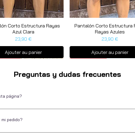
lón Corto Estructura Rayas
Aperçu rapide
Pantalón Corto Estructura 
Aperçu rapide
Azul Clara
Rayas Azules
Prix
Prix
23,90 €
23,90 €
Ajouter au panier
Ajouter au panier
as unidades
a unidad
Última unidad
Preguntas y dudas frecuentes
sta página?
Escarapela, marca de ropa para hombre desde 2016. Ubicados en Alica
de pagar. Puedes hacerlo por diferentes métodos de pago, directo, a pl
r mi pedido?
 ofrecer la misma experiencia a nuestros clientes cuando compran onlin