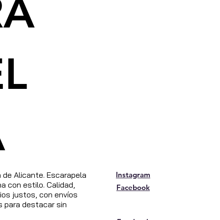
RA
EL
A
de Alicante. Escarapela
Instagram
 con estilo. Calidad,
Facebook
os justos, con envíos
s para destacar sin