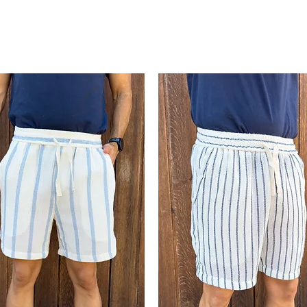
ral aporta un aspecto sofisticado y
>102k
XL
otones en color negro
y el
cuello
g
limpio, moderno y muy versátil. Aunque
 el tejido ligero le da un aire perfecto
Talla aproximada pa
mbínala con el
pantalón de lino
puesta normal, en c
ontraste elegante y actual. Una prenda
amplia variar la talla
n estilo.