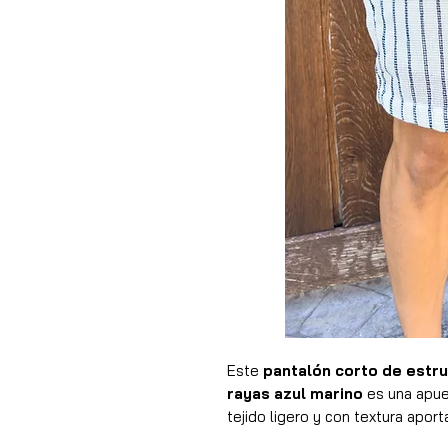
Este
pantalón corto de estru
rayas azul marino
es una apue
tejido ligero y con textura apor
convirtiéndolo en una prenda per