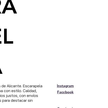
RA
EL
A
de Alicante. Escarapela
Instagram
 con estilo. Calidad,
Facebook
os justos, con envíos
s para destacar sin