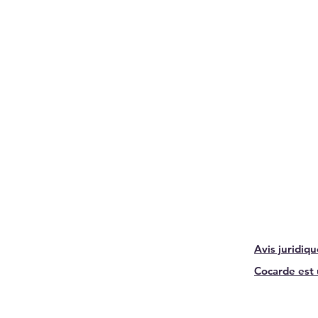
Avis juridiq
Cocarde est