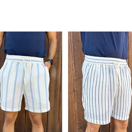
tiles
le da un toque elegante y
o versátil que combina fácilmente con
la colección. Es una prenda que destaca
 y personalidad, ideal tanto para un
a comida al aire libre. Un short cómodo,
o puede faltar en tu armario este