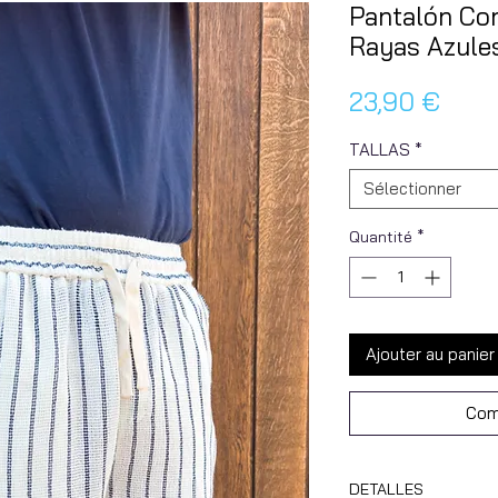
Pantalón Cor
Rayas Azule
Prix
23,90 €
TALLAS
*
Sélectionner
Quantité
*
Ajouter au panier
Com
DETALLES