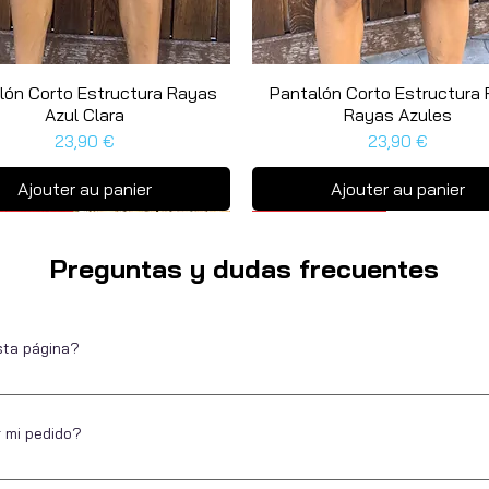
lón Corto Estructura Rayas
Aperçu rapide
Pantalón Corto Estructura 
Aperçu rapide
Azul Clara
Rayas Azules
Prix
Prix
23,90 €
23,90 €
Ajouter au panier
Ajouter au panier
as unidades
a unidad
Última unidad
Preguntas y dudas frecuentes
sta página?
Escarapela, marca de ropa para hombre desde 2016. Ubicados en Alica
de pagar. Puedes hacerlo por diferentes métodos de pago, directo, a pl
r mi pedido?
 ofrecer la misma experiencia a nuestros clientes cuando compran onlin