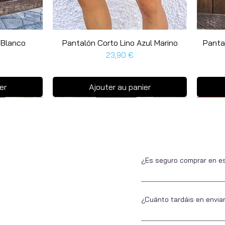
 Blanco
Pantalón Corto Lino Azul Marino
Aperçu rapide
Panta
Prix
23,90 €
er
Ajouter au panier
Últim
Últim
¿Es seguro comprar en e
Si no nos conoces, somos 
estar tranquilo a la hora 
¿Cuánto tardáis en envia
Todos ellos seguros.
En Escarapela nos encanta