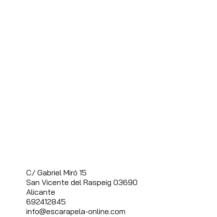
C/ Gabriel Miró 15
S
an Vicente del Raspeig 03690
Alicante
692412845
info@escarapela-online.com