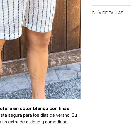
Pantalón Regular 
GUÍA DE TALLAS
75% Algodón, 25
Hecho a mano
El modelo lleva t
Recomendamos esc
ctura en color blanco con finas
sta segura para los días de verano. Su
ta un extra de calidad y comodidad,
fecta para disfrutar del calor con total