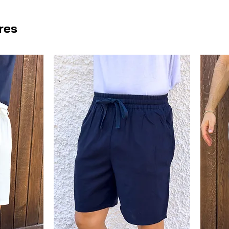
frescura. El diseño de
rayas su
diferente, manteniendo un estil
ires
camisas, polos o camisetas de 
por su equilibrio entre sencillez
paseo por la costa como para un
fresco y con mucho estilo que n
verano.