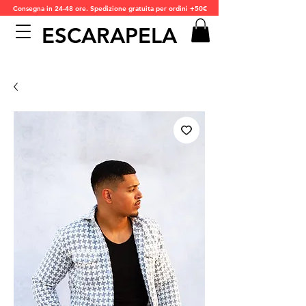
Consegna in 24-48 ore. Spedizione gratuita per ordini +50€
ESCARAPELA