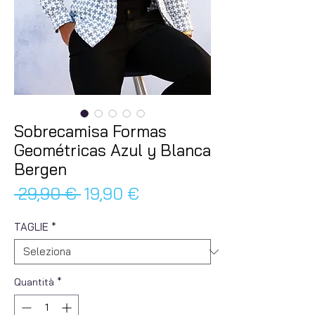
Sobrecamisa Formas
Geométricas Azul y Blanca
Bergen
Prezzo
Prezzo
 29,90 € 
19,90 €
regolare
scontato
TAGLIE
*
Quantità
*