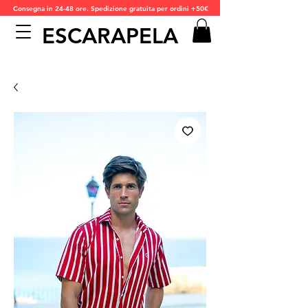
Consegna in 24-48 ore. Spedizione gratuita per ordini +50€
ESCARAPELA