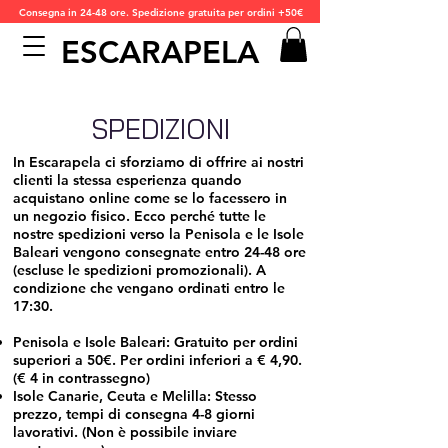
Consegna in 24-48 ore. Spedizione gratuita per ordini +50€
ESCARAPELA
SPEDIZIONI
In Escarapela ci sforziamo di offrire ai nostri
clienti la stessa esperienza quando
acquistano online come se lo facessero in
un negozio fisico. Ecco perché tutte le
nostre spedizioni verso la Penisola e le Isole
Baleari vengono consegnate entro 24-48 ore
(escluse le spedizioni promozionali). A
condizione che vengano ordinati entro le
17:30.
Penisola e Isole Baleari: Gratuito per ordini
superiori a 50€. Per ordini inferiori a € 4,90.
(€ 4 in contrassegno)
Isole Canarie, Ceuta e Melilla: Stesso
prezzo, tempi di consegna 4-8 giorni
lavorativi. (Non è possibile inviare