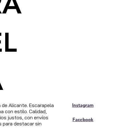
RA
EL
A
de Alicante. Escarapela
Instagram
 con estilo. Calidad,
os justos, con envíos
Facebook
s para destacar sin