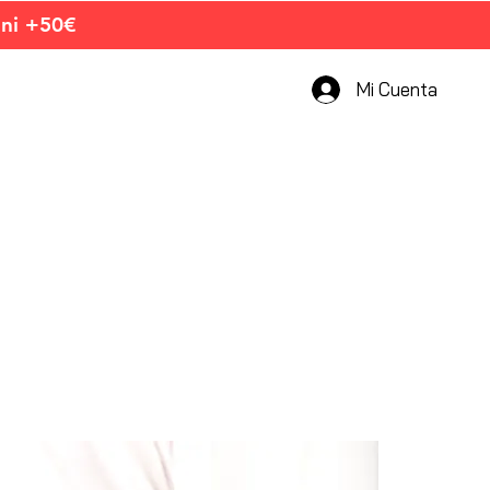
ini +50€
Mi Cuenta