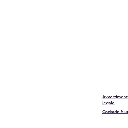
Avvertiment
legale
Cockade è u