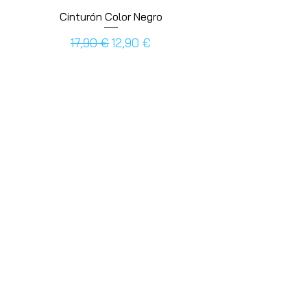
Cinturón Color Negro
Prezzo regolare
Prezzo scontato
17,90 €
12,90 €