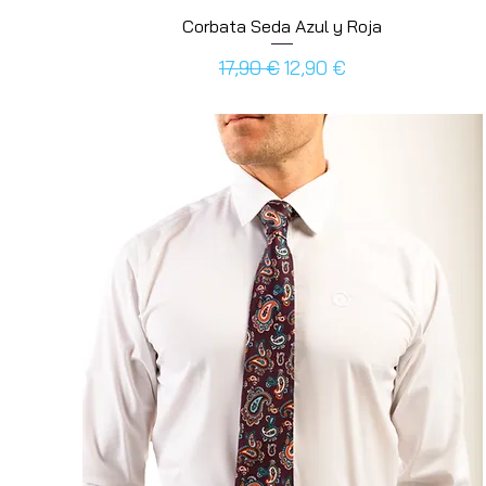
Corbata Seda Azul y Roja
Prezzo regolare
Prezzo scontato
17,90 €
12,90 €