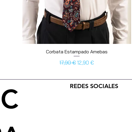
Corbata Estampado Amebas
Prezzo regolare
Prezzo scontato
17,90 €
12,90 €
REDES SOCIALES
SC