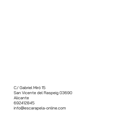
C/ Gabriel Miró 15
S
an Vicente del Raspeig 03690
Alicante
692412845
info@escarapela-online.com