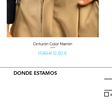
Cinturón Color Marrón
Prezzo regolare
Prezzo scontato
17,90 €
12,90 €
DONDE ESTAMOS
a