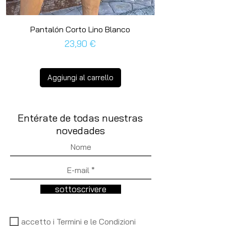
Pantalón Corto Lino Blanco
Prezzo
23,90 €
Aggiungi al carrello
Entérate de todas nuestras
novedades
sottoscrivere
accetto i Termini e le Condizioni