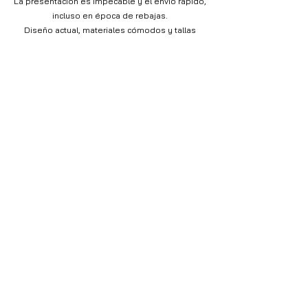
La presentación es impecable y el envío rápido,
incluso en época de rebajas.
Diseño actual, materiales cómodos y tallas
reales. Muy buena experiencia.
Adrián
Pedí por recomendación de un amigo y ahora
entiendo por qué.
Todo el proceso fue impecable: desde la
compra hasta el paquete en casa.
Las prendas son cómodas, bien hechas y muy
bien presentadas.
Recomendable 100%.
Luis
No conocía la marca y pedí con cierta duda…