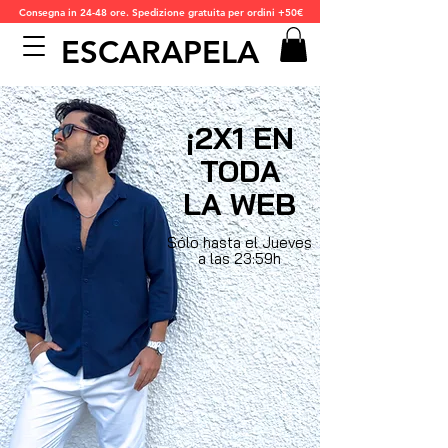
Consegna in 24-48 ore. Spedizione gratuita per ordini +50€
ESCARAPELA
¡2X1 EN
TODA
LA WEB
Sólo hasta el Jueves
a las 23:59h