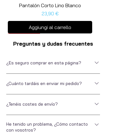
Pantalón Corto Lino Blanco
Prezzo
23,90 €
Aggiungi al carrello
Últimas unidades
ultima unità
ultima unità
ultima unità
Preguntas y dudas frecuentes
¿Es seguro comprar en esta página?
Si no nos conoces, somos Escarapela, marca
¿Cuánto tardáis en enviar mi pedido?
de ropa para hombre desde 2016. Ubicados en
Alicante. Con nosotros, puedes estar tranquilo
En Escarapela nos encanta ofrecer la misma
a la hora de pagar. Puedes hacerlo por
¿Tenéis costes de envío?
experiencia a nuestros clientes cuando
diferentes métodos de pago, directo, a plazos o
compran online que si lo hicieran en una tienda
contrareembolso. Todos ellos seguros.
El envío es gratuito a toda España para todos
física. Por eso todos nuestros envíos a la
He tenido un problema, ¿Cómo contacto
los pedidos superiores a 50€. Si tu compra no
Península y Baleares se entregan a las 24-48h
con vosotros?
llega a ese importe el gasto de envío será de
(excepto en envíos promocionales). Siempre