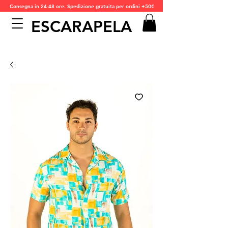
Consegna in 24-48 ore. Spedizione gratuita per ordini +50€
ESCARAPELA