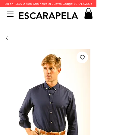
2x1 en TODA la web. Sólo hasta el Jueves. Código: VERANO2026
ESCARAPELA