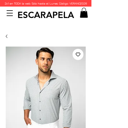
2x1 en TODA la web. Sólo hasta el Lunes. Código: VERANO2026
ESCARAPELA