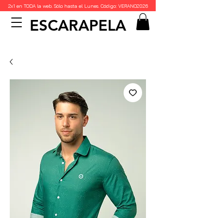
2x1 en TODA la web. Sólo hasta el Lunes. Código: VERANO2026
ESCARAPELA