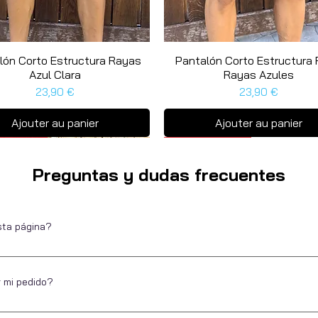
lón Corto Estructura Rayas
Aperçu rapide
Pantalón Corto Estructura 
Aperçu rapide
Azul Clara
Rayas Azules
Prix
Prix
23,90 €
23,90 €
Ajouter au panier
Ajouter au panier
as unidades
a unidad
Última unidad
Preguntas y dudas frecuentes
sta página?
Escarapela, marca de ropa para hombre desde 2016. Ubicados en Alica
de pagar. Puedes hacerlo por diferentes métodos de pago, directo, a pl
r mi pedido?
 ofrecer la misma experiencia a nuestros clientes cuando compran onlin