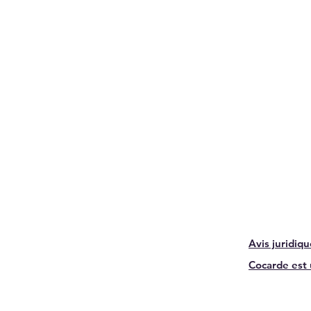
Avis juridiq
Cocarde est