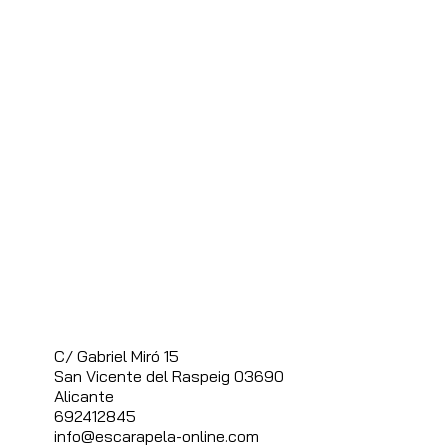
C/ Gabriel Miró 15
S
an Vicente del Raspeig 03690
Alicante
692412845
info@escarapela-online.com