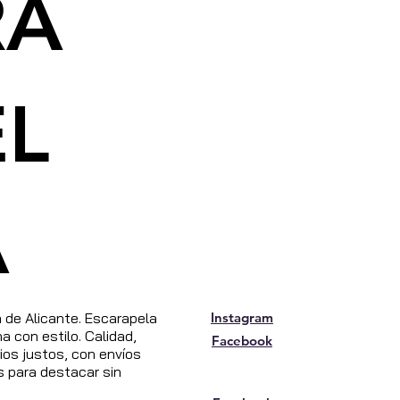
RA
EL
A
de Alicante. Escarapela
Instagram
 con estilo. Calidad,
Facebook
os justos, con envíos
s para destacar sin