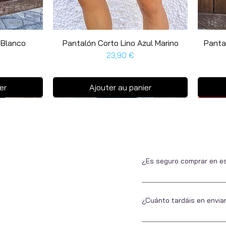
 Blanco
Pantalón Corto Lino Azul Marino
Aperçu rapide
Panta
Prix
23,90 €
er
Ajouter au panier
Últim
Últim
¿Es seguro comprar en e
Si no nos conoces, somos 
estar tranquilo a la hora 
¿Cuánto tardáis en envia
Todos ellos seguros.
En Escarapela nos encanta