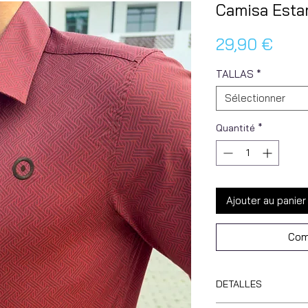
Camisa Esta
Prix
29,90 €
TALLAS
*
Sélectionner
Quantité
*
Ajouter au panier
Com
DETALLES