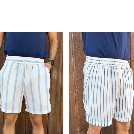
pensada para hombres con personalidad
go bordado en marrón oscuro
, a
>102k
XL
g
 la coherencia del diseño y aporta un
Su tejido resulta cómodo y perfecto
 siempre el estilo. Recomendamos
ge regular fit
, logrando un equilibrio
ancia. Una camisa con carácter propio que