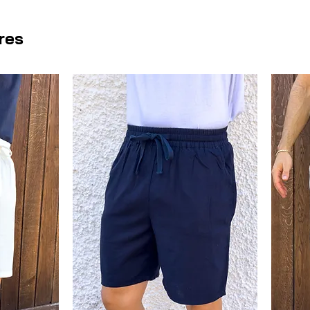
aire
alternativo y llamativo
, 
que disfrutan destacando. El
lo
ires
juego con los botones, refuerza
acabado cuidado y sofisticado. 
para el día a día, manteniendo
combinarla con el
pantalón bei
ideal entre atrevimiento y eleg
marca la diferencia.