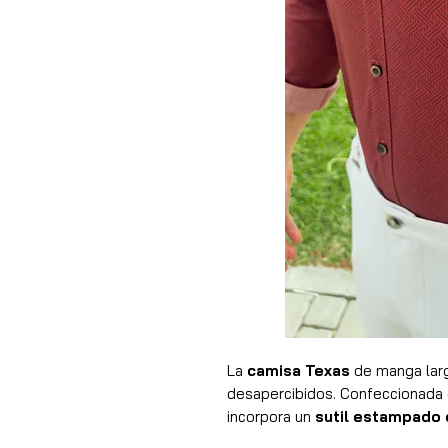
La
camisa Texas
de manga larg
desapercibidos. Confeccionada
incorpora un
sutil estampado
profundidad y un toque diferenc