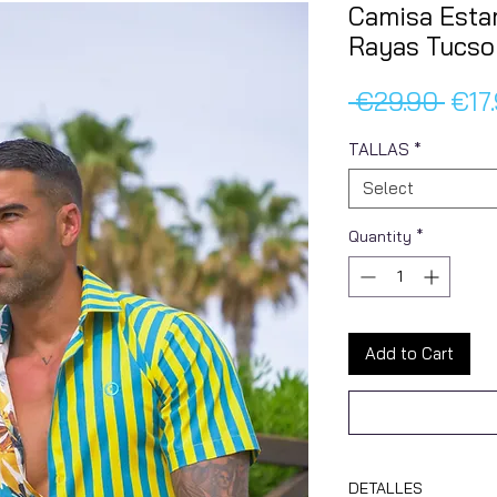
Camisa Esta
Rayas Tucso
Regu
 €29.90 
€17
Pric
TALLAS
*
Select
Quantity
*
Add to Cart
DETALLES