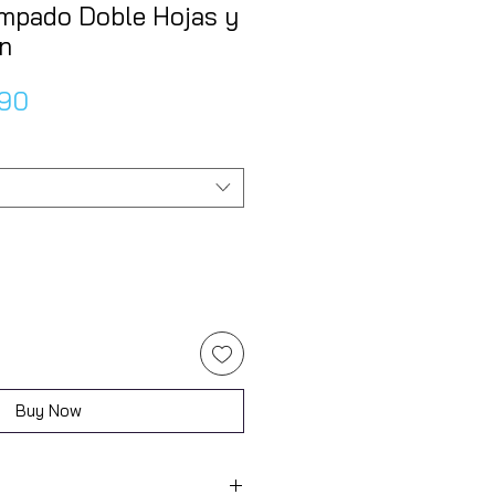
mpado Doble Hojas y
n
lar
Sale
.90
e
Price
Buy Now