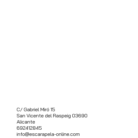
C/ Gabriel Miró 15
S
an Vicente del Raspeig 03690
Alicante
692412845
info@escarapela-online.com