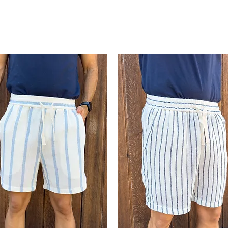
102kg
an vida a la prenda, creando un ambiente
rayas verdes y amarillas añaden un toque
>102k
XL
ccionada con tejidos ligeros y
g
gura una sensación de comodidad incluso
a para un paseo por la playa o una tarde
Talla aproximada pa
nga corta te brindará un look veraniego y
puesta normal, en c
amplia variar la talla