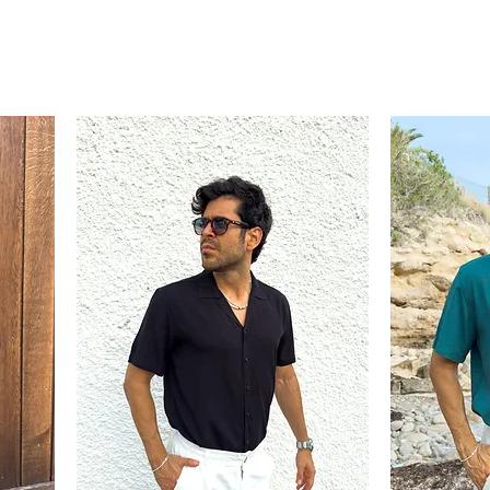
XXL
XXL
XL-
XXL
XXL
XXL
XXL
ra que la camisa quede con una
aso de querer más ajustado o más
.