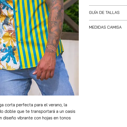
100% Algodón
GUÍA DE TALLAS
Slim fit (ligerame
Cuello Soft Mila
Altur
<1,62
MEDIDAS CAMISA
a/
m
Peso
Tallas
Cuell
o
<62k
S
g
S
38cm
62-
S
72kg
M
40
72-
S
L
42
82kg
XL
44
82-
M
a corta perfecta para el verano, la
92kg
 doble que te transportará a un oasis
XXL
46
un diseño vibrante con hojas en tonos
92-
L
 exuberancia de la naturaleza en pleno