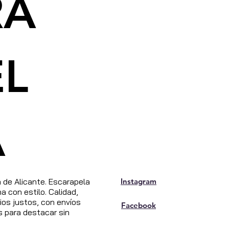
RA
EL
A
de Alicante. Escarapela
Instagram
 con estilo. Calidad,
os justos, con envíos
Facebook
s para destacar sin