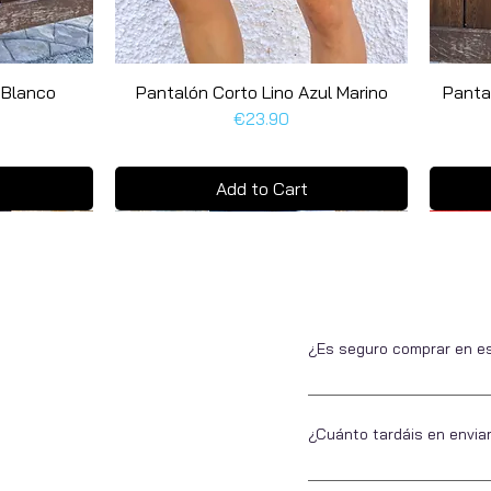
 Blanco
Pantalón Corto Lino Azul Marino
Quick View
Panta
Price
€23.90
Add to Cart
Últim
Últim
¿Es seguro comprar en e
Si no nos conoces, somos 
estar tranquilo a la hora 
¿Cuánto tardáis en envia
Todos ellos seguros.
En Escarapela nos encanta