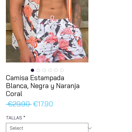
Camisa Estampada
Blanca, Negra y Naranja
Coral
Regular
Sale
 €29.90 
€17.90
Price
Price
TALLAS
*