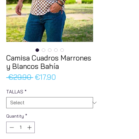
Camisa Cuadros Marrones
y Blancos Bahía
Regular
Sale
 €29.90 
€17.90
Price
Price
TALLAS
*
Quantity
*