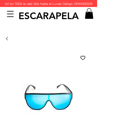
2x1 en TODA la web. Sólo hasta el Lunes. Código: VERANO2026
ESCARAPELA