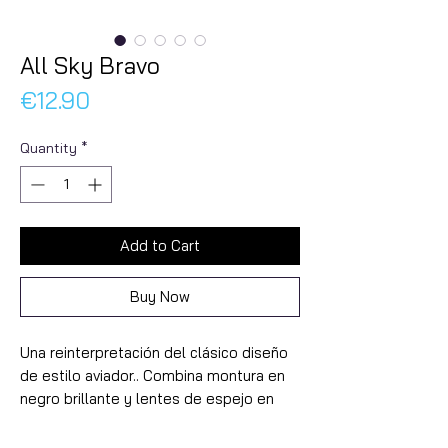
All Sky Bravo
Price
€12.90
Quantity
*
Add to Cart
Buy Now
Una reinterpretación del clásico diseño
de estilo aviador.. Combina montura en
negro brillante y lentes de espejo en
azul intenso. Una de las gafas
tendencias de esta temporada. Un