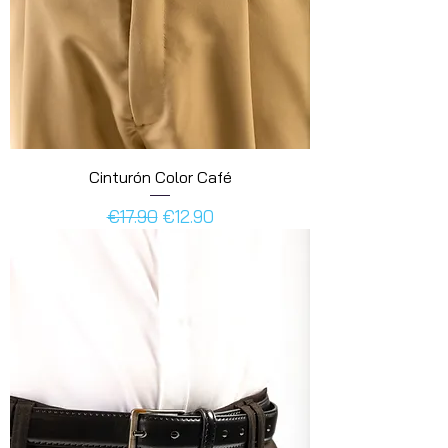
Cinturón Color Café
Regular Price
Sale Price
€17.90
€12.90