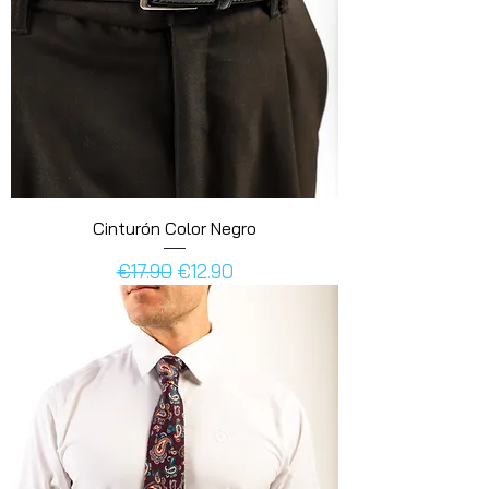
Cinturón Color Negro
Regular Price
Sale Price
€17.90
€12.90