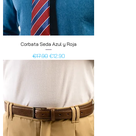
Corbata Seda Azul y Roja
Regular Price
Sale Price
€17.90
€12.90