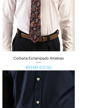
Corbata Estampado Amebas
Regular Price
Sale Price
€17.90
€12.90