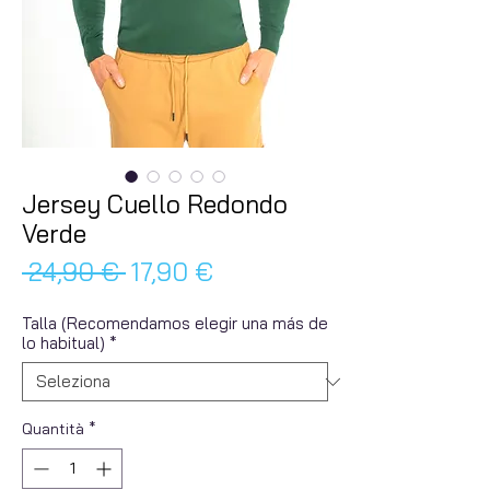
Jersey Cuello Redondo
Verde
Prezzo
Prezzo
 24,90 € 
17,90 €
regolare
scontato
Talla (Recomendamos elegir una más de
lo habitual)
*
Quantità
*