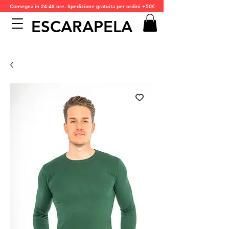
Consegna in 24-48 ore. Spedizione gratuita per ordini +50€
ESCARAPELA