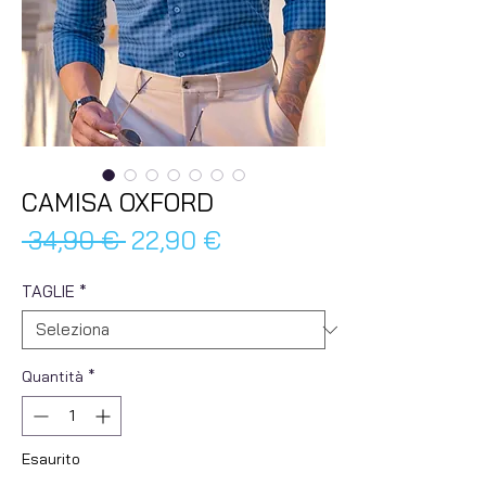
CAMISA OXFORD
Prezzo
Prezzo
 34,90 € 
22,90 €
regolare
scontato
TAGLIE
*
Quantità
*
Esaurito