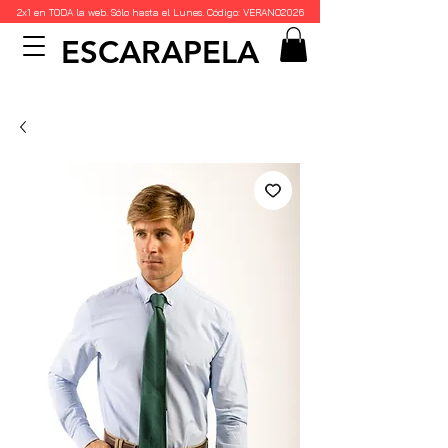
2x1 en TODA la web. Sólo hasta el Lunes. Código: VERANO2026
ESCARAPELA