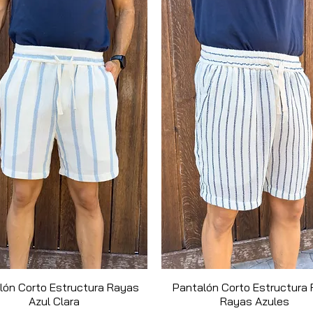
102kg
invierno. Combínala con prendas oscuras
tible.
>102k
XL
g
Talla aproximada pa
puesta normal, en c
amplia variar la talla
lón Corto Estructura Rayas
Quick View
Pantalón Corto Estructura 
Quick View
Azul Clara
Rayas Azules