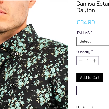
Camisa Esta
Dayton
Price
€34.90
TALLAS
*
Select
Quantity
*
Add to Cart
DETALLES