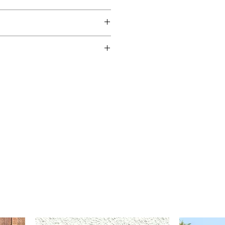
odón
nte entallada)
nes
1,62-
1,72-
1,82-
>1,92
1,72
1,82
1,92
Pech
Cintu
Largo
Largo
o
ra
Cami
Mang
S
S
S-M
M
sa
a
102
94
75
63,5
S
S-M
M
M-L
109
100
76,5
65,5
M
M
L
L
115
106
78
66,5
122
114
80,5
68
M-L
L
L
XL
129
120
82
69,5
XL
XL
XL-
XL-