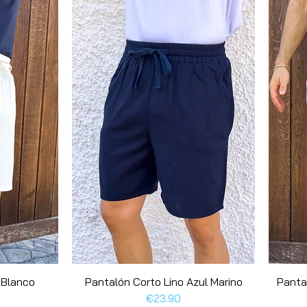
una tendencia atrevida para el 
para un look sofisticado e irresis
 Blanco
Pantalón Corto Lino Azul Marino
Quick View
Panta
Price
€23.90