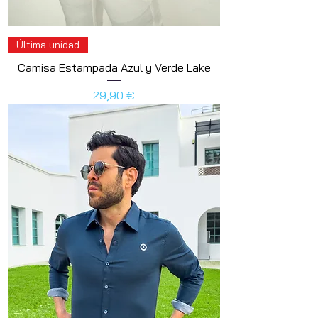
Última unidad
Camisa Estampada Azul y Verde Lake
Preis
29,90 €