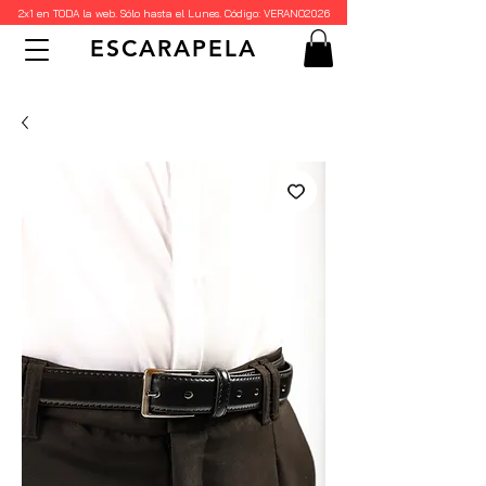
2x1 en TODA la web. Sólo hasta el Lunes. Código: VERANO2026
ESCARAPELA