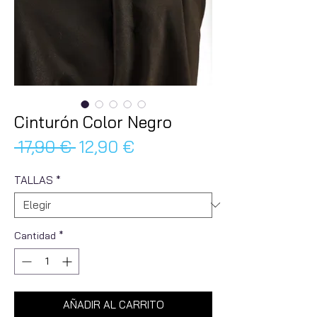
Cinturón Color Negro
Precio
Precio
 17,90 € 
12,90 €
de
TALLAS
*
oferta
Cantidad
*
AÑADIR AL CARRITO