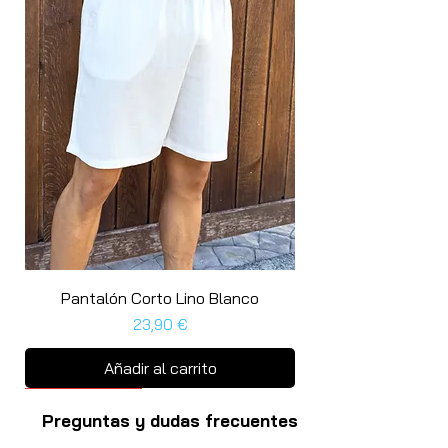
Pantalón Corto Lino Blanco
Precio
23,90 €
Añadir al carrito
Últimas unidades
Última unidad
Última unidad
Última unidad
Preguntas y dudas frecuentes