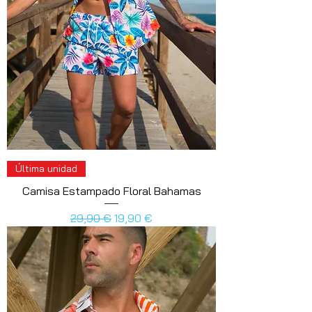
Última unidad
Camisa Estampado Floral Bahamas
Precio
Precio de oferta
29,90 €
19,90 €