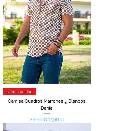
Última unidad
Camisa Cuadros Marrones y Blancos
Bahía
Precio
Precio de oferta
29,90 €
17,90 €