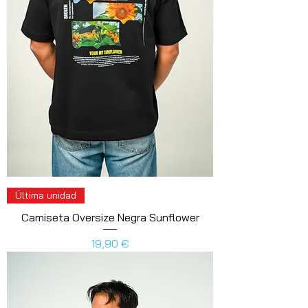
Última unidad
Camiseta Oversize Negra Sunflower
Precio
19,90 €