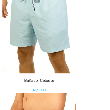
Bañador Celeste
Precio
12,90 €