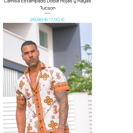
Camisa Estampado Doble Hojas y Rayas
Tucson
Precio
Precio de oferta
29,90 €
17,90 €