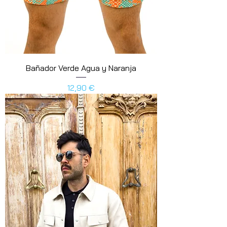
Bañador Verde Agua y Naranja
Precio
12,90 €