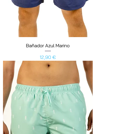
Bañador Azul Marino
Precio
12,90 €