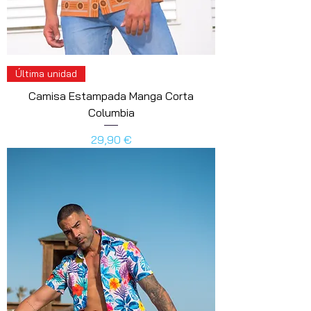
Última unidad
Camisa Estampada Manga Corta
Columbia
Precio
29,90 €