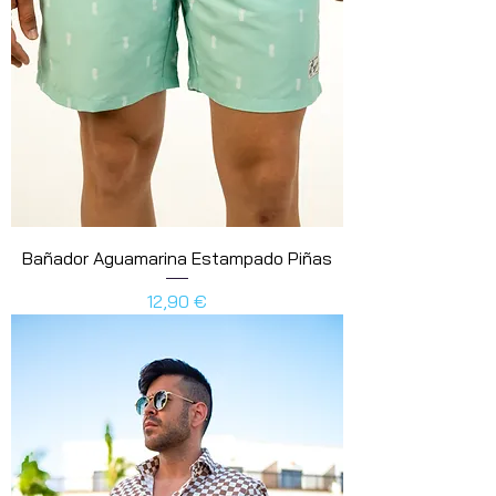
Bañador Aguamarina Estampado Piñas
Precio
12,90 €