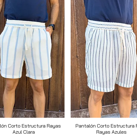
e alta gama, cómodas y con mucha
ar del buen tiempo con estilo.
lón Corto Estructura Rayas
Quick View
Pantalón Corto Estructura 
Quick View
Azul Clara
Rayas Azules