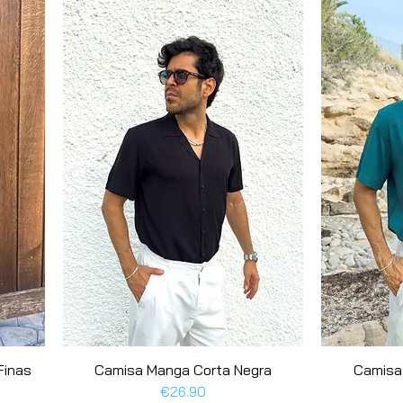
Finas
Camisa Manga Corta Negra
Quick View
Camisa
Price
€26.90