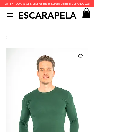
2x1 en TODA la web. Sólo hasta el Lunes. Código: VERANO2026
ESCARAPELA