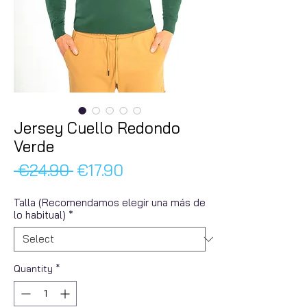
Jersey Cuello Redondo
Verde
Regular
Sale
 €24.90 
€17.90
Price
Price
Talla (Recomendamos elegir una más de
lo habitual)
*
Quantity
*