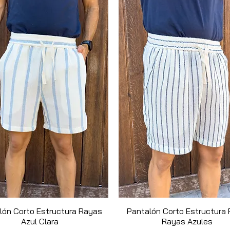
 para un armario con estilo.
lón Corto Estructura Rayas
Quick View
Pantalón Corto Estructura 
Quick View
Azul Clara
Rayas Azules