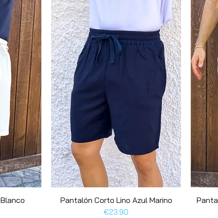
más formales. El jersey perfecto
 Blanco
Pantalón Corto Lino Azul Marino
Quick View
Panta
Price
€23.90