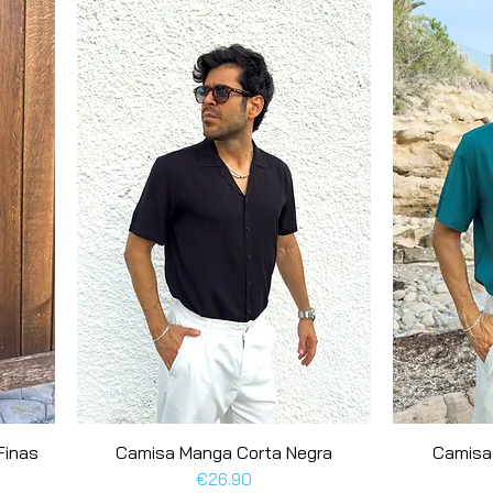
Finas
Camisa Manga Corta Negra
Quick View
Camisa
Price
€26.90