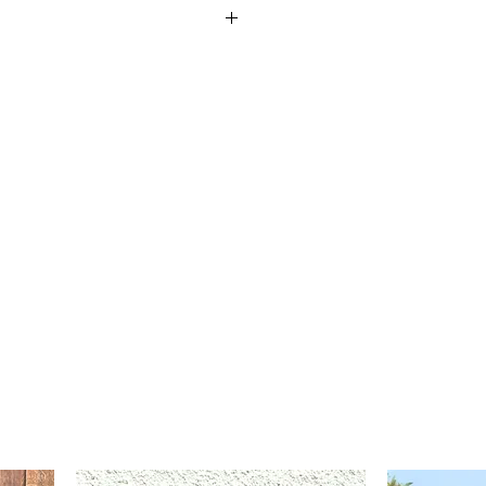
it
% Poliéster, 10% Elástico
alla M, mide 1,75 y pesa 73kg