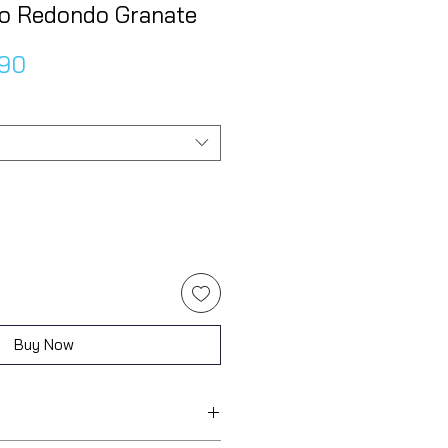
lo Redondo Granate
lar
Sale
.90
e
Price
Buy Now