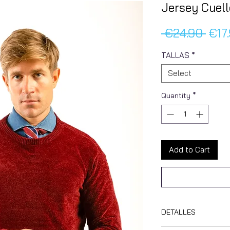
Jersey Cuel
Regu
 €24.90 
€17
Pric
TALLAS
*
Select
Quantity
*
Add to Cart
DETALLES