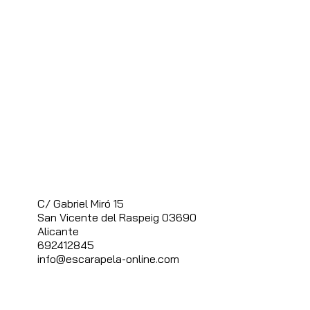
C/ Gabriel Miró 15
S
an Vicente del Raspeig 03690
Alicante
692412845
info@escarapela-online.com