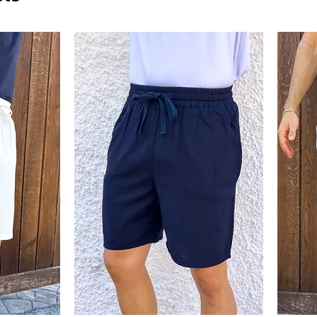
estiliza la figura sin perder com
que combina a la perfección co
un conjunto sofisticado, actual 
quienes buscan calidad y estilo 