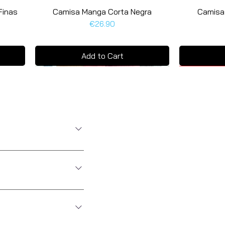
Finas
Camisa Manga Corta Negra
Quick View
Camisa
Price
€26.90
Add to Cart
Última uni
nte. Con nosotros, puedes
azos o contrareembolso.
e que si lo hicieran en
8h (excepto en envíos
mación. Envíos.