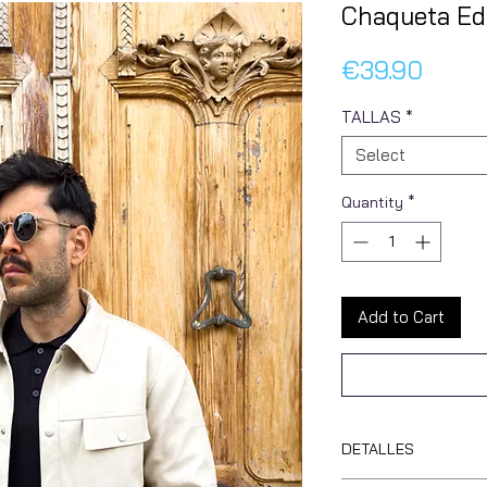
Chaqueta Edi
Price
€39.90
TALLAS
*
Select
Quantity
*
Add to Cart
DETALLES