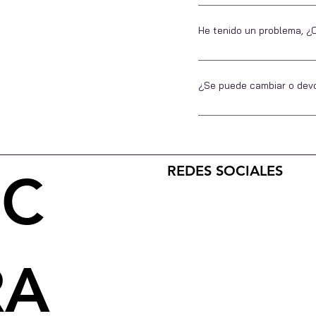
El envío es gratuito a tod
envío será de 3,90€. La ta
He tenido un problema, 
agencia de transporte por e
Puedes contactar con noso
t Negro
ino
Pantalón Regular Fit Azul Marino
Pantalón Lino Beige
Quick View
Quick View
Chaqu
online.com Por nuestros pe
¿Se puede cambiar o dev
Price
Price
€34.90
€29.90
Sí, se puede cambiar o dev
Add to Cart
Add to Cart
recibir tu compra también 
REDES SOCIALES
SC
RA