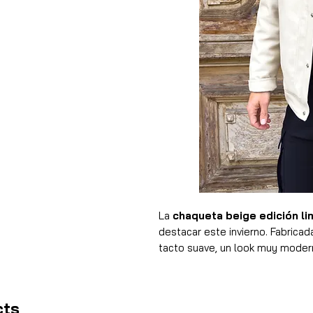
La
chaqueta beige edición li
destacar este invierno. Fabrica
tacto suave, un look muy moderno
Incorpora
botones a presión
e
comodidad y un toque urbano. 
abrigo incluso en los días más f
cts
perfecta para el invierno. El
cor