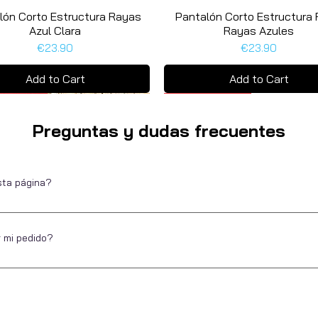
lón Corto Estructura Rayas
Quick View
Pantalón Corto Estructura 
Quick View
Azul Clara
Rayas Azules
Price
Price
€23.90
€23.90
Add to Cart
Add to Cart
as unidades
a unidad
Última unidad
Preguntas y dudas frecuentes
sta página?
Escarapela, marca de ropa para hombre desde 2016. Ubicados en Alica
de pagar. Puedes hacerlo por diferentes métodos de pago, directo, a pl
r mi pedido?
 ofrecer la misma experiencia a nuestros clientes cuando compran onlin
 todos nuestros envíos a la Península y Baleares se entregan a las 24-4
e se pidan antes de las 17:30h. En este enlace puedes ver toda la infor