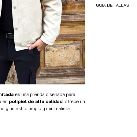
Tejido exterior: 
GUÍA DE TALLAS
Relleno: 100% Po
Dos bolsillos en 
El modelo mide 1,7
Bolsillo interior
Recomendamos ele
Hecho a mano
mitada
es una prenda diseñada para
da en
polipiel de alta calidad
, ofrece un
 y un estilo limpio y minimalista.
n toda la parte frontal, aportando
Su
forro interior con relleno
garantiza
ríos, convirtiéndola en una opción
te moderno
y ligeramente estructurado