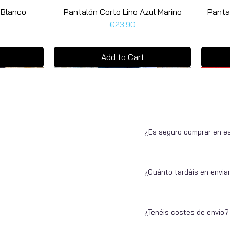
 Blanco
Pantalón Corto Lino Azul Marino
Quick View
Panta
Price
€23.90
Add to Cart
Últim
Últim
¿Es seguro comprar en e
Si no nos conoces, somos 
estar tranquilo a la hora 
¿Cuánto tardáis en envia
Todos ellos seguros.
En Escarapela nos encanta
una tienda física. Por eso
¿Tenéis costes de envío?
promocionales). Siempre qu