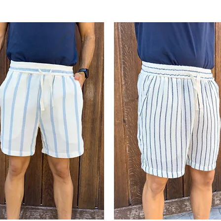
odidad. Una prenda versátil y exclusiva
n el
pantalón negro Nápoles
, creando
y con mucha personalidad. Ideal para
en edición limitada.