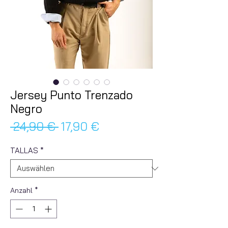
Jersey Punto Trenzado
Negro
Standardpreis
Sale-
 24,90 € 
17,90 €
Preis
TALLAS
*
Anzahl
*