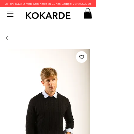
2x1 en TODA la web. Sólo hasta el Lunes. Código: VERANO2026
KOKARDE