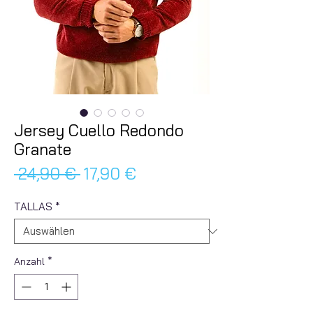
Jersey Cuello Redondo
Granate
Standardpreis
Sale-
 24,90 € 
17,90 €
Preis
TALLAS
*
Anzahl
*