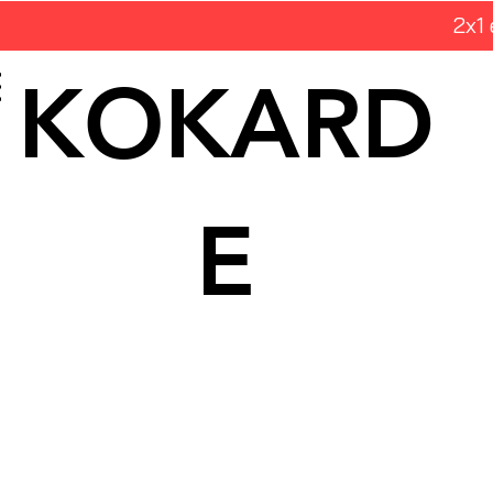
2x1
KOKARD
E