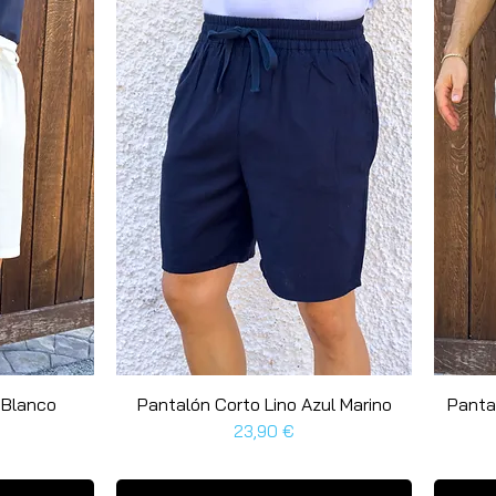
 Blanco
t
Pantalón Corto Lino Azul Marino
Schnellansicht
Panta
Preis
23,90 €