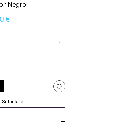
or Negro
dardpreis
Sale-
90 €
Preis
Sofortkauf