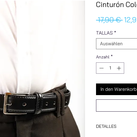
Cinturón Col
Stan
 17,90 € 
12,
TALLAS
*
Auswählen
Anzahl
*
In den Warenkorb
DETALLES