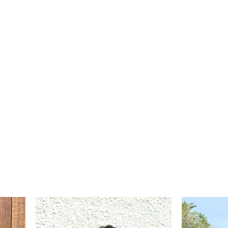
lidad
on Agujeros