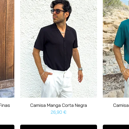
Finas
Camisa Manga Corta Negra
Schnellansicht
Camisa
Preis
26,90 €