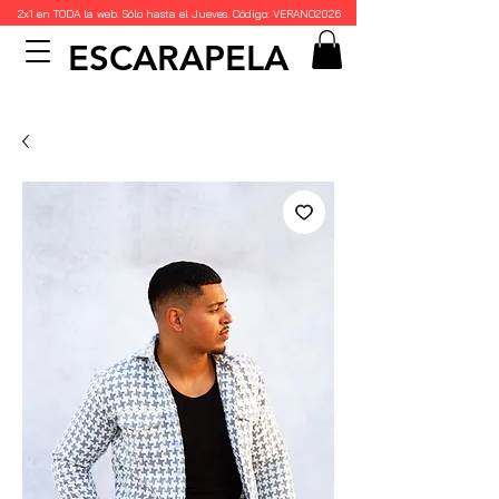
2x1 en TODA la web. Sólo hasta el Jueves. Código: VERANO2026
ESCARAPELA