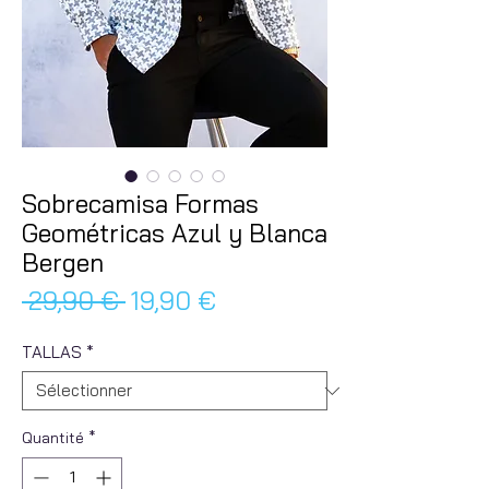
Sobrecamisa Formas
Geométricas Azul y Blanca
Bergen
Prix
Prix
 29,90 € 
19,90 €
original
promotionnel
TALLAS
*
Quantité
*