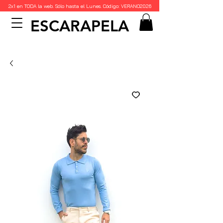
2x1 en TODA la web. Sólo hasta el Lunes. Código: VERANO2026
ESCARAPELA