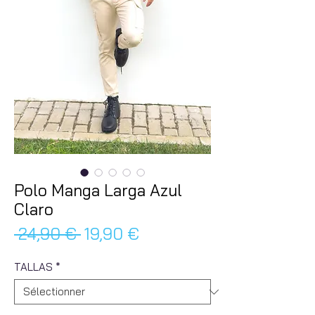
Polo Manga Larga Azul
Claro
Prix
Prix
 24,90 € 
19,90 €
original
promotionnel
TALLAS
*