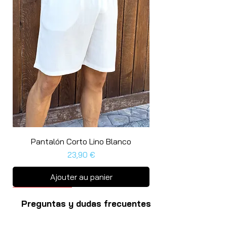
Pantalón Corto Lino Blanco
Prix
23,90 €
Ajouter au panier
Últimas unidades
Última unidad
Última unidad
Última unidad
Preguntas y dudas frecuentes