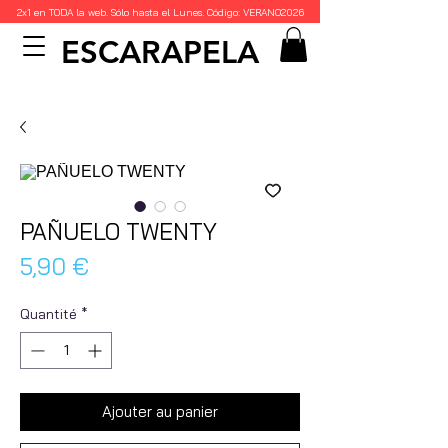
2x1 en TODA la web. Sólo hasta el Lunes. Código: VERANO2026
ESCARAPELA
PAÑUELO TWENTY
Prix
5,90 €
Quantité
*
Ajouter au panier