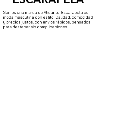
aparecen todas las instrucciones.
Somos una marca de Alicante. Escarapela es
moda masculina con estilo. Calidad, comodidad
y precios justos, con envíos rápidos, pensados
para destacar sin complicaciones
DONDE ESTAMOS
C/ Gabriel Miró 15
S
an Vicente del Raspeig 03690
Alicante
692412845
info@escarapela-online.com
s&#39;inscrire
J&#39;accepte les termes et
conditions