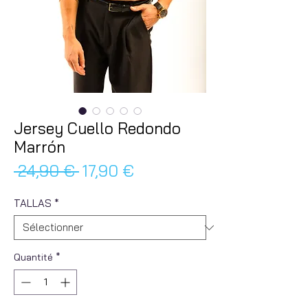
Jersey Cuello Redondo
Marrón
Prix
Prix
 24,90 € 
17,90 €
original
promotionnel
TALLAS
*
Quantité
*