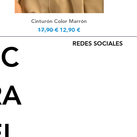
Cinturón Color Marrón
Prix original
Prix promotionnel
17,90 €
12,90 €
REDES SOCIALES
SC
RA
EL