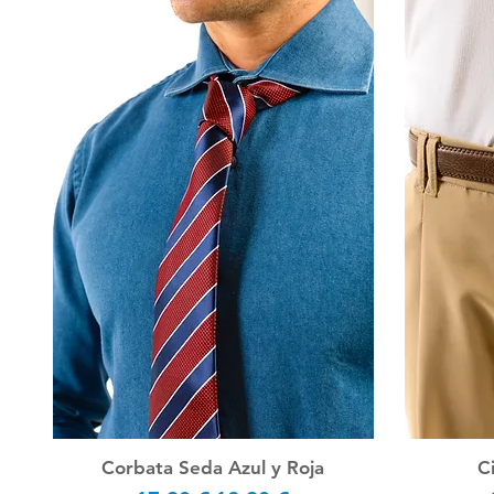
Corbata Seda Azul y Roja
C